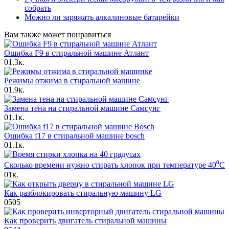
собрать
Можно ли заряжать алкалиновые батарейки
Вам также может понравиться
Ошибка F9 в стиральной машине Атлант
0
1.3к.
Режимы отжима в стиральной машине
0
1.9к.
Замена тена на стиральной машине Cамсунг
0
1.1к.
Ошибка f17 в стиральной машине bosch
0
1.1к.
Сколько времени нужно стирать хлопок при температуре 40⁰C
0
1к.
Как разблокировать стиральную машину LG
0
505
Как проверить двигатель стиральной машины