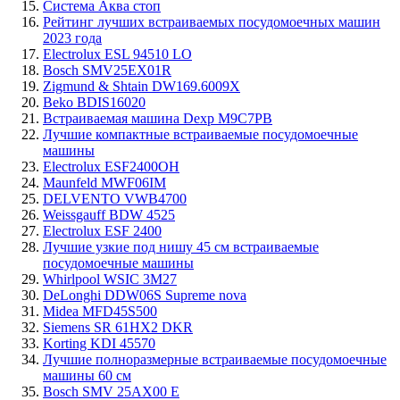
Система Аква стоп
Рейтинг лучших встраиваемых посудомоечных машин
2023 года
Electrolux ESL 94510 LO
Bosch SMV25EX01R
Zigmund & Shtain DW169.6009X
Beko BDIS16020
Встраиваемая машина Dexp M9C7PB
Лучшие компактные встраиваемые посудомоечные
машины
Electrolux ESF2400OH
Maunfeld MWF06IM
DELVENTO VWB4700
Weissgauff BDW 4525
Electrolux ESF 2400
Лучшие узкие под нишу 45 см встраиваемые
посудомоечные машины
Whirlpool WSIC 3M27
DeLonghi DDW06S Supreme nova
Midea MFD45S500
Siemens SR 61HX2 DKR
Korting KDI 45570
Лучшие полноразмерные встраиваемые посудомоечные
машины 60 см
Bosch SMV 25AX00 E