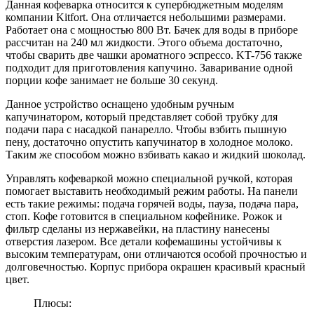
Данная кофеварка относится к супербюджетным моделям
компании Kitfort. Она отличается небольшими размерами.
Работает она с мощностью 800 Вт. Бачек для воды в приборе
рассчитан на 240 мл жидкости. Этого объема достаточно,
чтобы сварить две чашки ароматного эспрессо. KT-756 также
подходит для приготовления капучино. Заваривание одной
порции кофе занимает не больше 30 секунд.
Данное устройство оснащено удобным ручным
капучинатором, который представляет собой трубку для
подачи пара с насадкой панарелло. Чтобы взбить пышную
пену, достаточно опустить капучинатор в холодное молоко.
Таким же способом можно взбивать какао и жидкий шоколад.
Управлять кофеваркой можно специальной ручкой, которая
помогает выставить необходимый режим работы. На панели
есть такие режимы: подача горячей воды, пауза, подача пара,
стоп. Кофе готовится в специальном кофейнике. Рожок и
фильтр сделаны из нержавейки, на пластину нанесены
отверстия лазером. Все детали кофемашины устойчивы к
высоким температурам, они отличаются особой прочностью и
долговечностью. Корпус прибора окрашен красивый красный
цвет.
Плюсы: