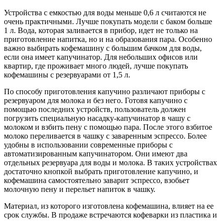
Устройства с емкостью для воды меньше 0,6 л считаются не
очень практичными. Лучше покупать модели с баком больше
1 л. Вода, которая заливается в прибор, идет не только на
приготовление напитка, но и на образования пара. Особенно
важно выбирать кофемашину с большим бачком для воды,
если она имеет капучинатор. Для небольших офисов или
квартир, где проживает много людей, лучше покупать
кофемашины с резервуарами от 1,5 л.
По способу приготовления капучино различают приборы с
резервуаром для молока и без него. Готовя капучино с
помощью последних устройств, пользователь должен
погрузить специальную насадку-капучинатор в чашу с
молоком и взбить пену с помощью пара. После этого взбитое
молоко переливается в чашку с заваренным эспрессо. Более
удобны в использовании современные приборы с
автоматизированным капучинатором. Они имеют два
отдельных резервуара для воды и молока. В таких устройствах
достаточно кнопкой выбрать приготовление капучино, и
кофемашина самостоятельно заварит эспрессо, взобьет
молочную пену и перельет напиток в чашку.
Материал, из которого изготовлена кофемашина, влияет на ее
срок службы. В продаже встречаются кофеварки из пластика и