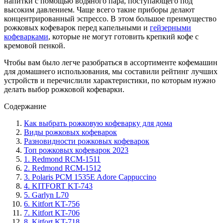
напитки с помощью водяного пара, поступающего под
высоким давлением. Чаще всего такие приборы делают
концентрированный эспрессо. В этом большое преимущество
рожковых кофеварок перед капельными и
гейзерными
кофеварками
, которые не могут готовить крепкий кофе с
кремовой пенкой.
Чтобы вам было легче разобраться в ассортименте кофемашин
для домашнего использования, мы составили рейтинг лучших
устройств и перечислили характеристики, по которым нужно
делать выбор рожковой кофеварки.
Содержание
Как выбрать рожковую кофеварку для дома
Виды рожковых кофеварок
Разновидности рожковых кофеварок
Топ рожковых кофеварок 2023
1. Redmond RCM-1511
2. Redmond RCM-1512
3. Polaris PCM 1535E Adore Cappuccino
4. KITFORT KT-743
5. Garlyn L70
6. Kitfort KT-756
7. Kitfort KT-706
8. Kitfort KT-718